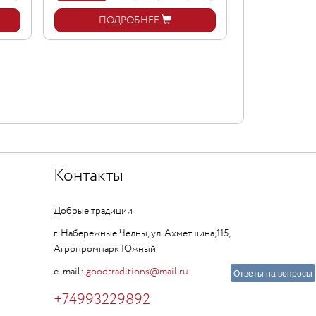
ПОДРОБНЕЕ
ПОД
Контакты
Добрые традиции
г. Набережные Челны, ул. Ахметшина,115,
Агропромпарк Южный
e-mail:
goodtraditions@mail.ru
Ответы на вопросы
+74993229892