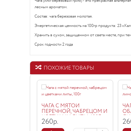
Чага (или березовый гриб) - это прекрасная альтер
лесным ароматом.
Состав: чага березовая молотая.
Энергетическая ценность на 100гр продукта: 23 кКал
Хранить в сухом, защищенном от света месте, при т
Срок годности 2 года
ПОХОЖИЕ ТОВАРЫ
ЧАГА С МЯТОЙ
ЧА
ПЕРЕЧНОЙ, ЧАБРЕЦОМ И
ОБ
ЦВЕТКАМИ ЛИПЫ, 100Г
ЛИ
260
р.
26