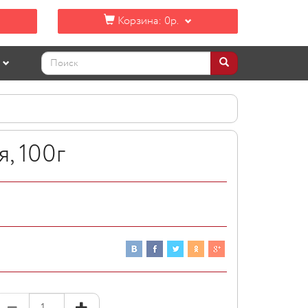
Корзина:
0р.
, 100г