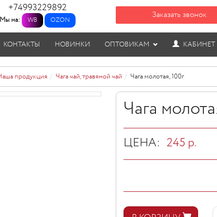
+74993229892
Заказать звонок
Мы на:
WB
OZON
КОНТАКТЫ
НОВИНКИ
ОПТОВИКАМ
КАБИНЕТ
Наша продукция
Чага чай, травяной чай
Чага молотая, 100г
Чага молотая
ЦЕНА:
245
р.