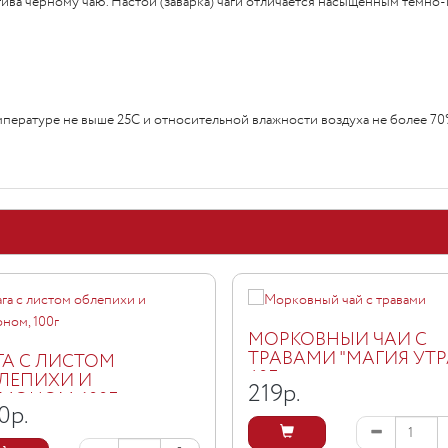
натива черному чаю. Настой (заварка) чаги отличается насыщенным тем
емпературе не выше 25С и относительной влажности воздуха не более 7
МОРКОВНЫЙ ЧАЙ С
ТРАВАМИ "МАГИЯ УТРА
ГА С ЛИСТОМ
40Г
ЛЕПИХИ И
219
р.
МОНОМ, 100Г
0
р.