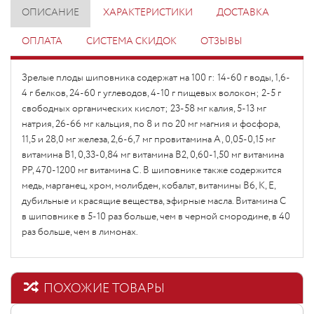
ОПИСАНИЕ
ХАРАКТЕРИСТИКИ
ДОСТАВКА
ОПЛАТА
СИСТЕМА СКИДОК
ОТЗЫВЫ
Зрелые плоды шиповника содержат на 100 г: 14-60 г воды, 1,6-
4 г белков, 24-60 г углеводов, 4-10 г пищевых волокон; 2-5 г
свободных органических кислот; 23-58 мг калия, 5-13 мг
натрия, 26-66 мг кальция, по 8 и по 20 мг магния и фосфора,
11,5 и 28,0 мг железа, 2,6-6,7 мг провитамина А, 0,05-0,15 мг
витамина B1, 0,33-0,84 мг витамина В2, 0,60-1,50 мг витамина
РР, 470-1200 мг витамина С. В шиповнике также содержится
медь, марганец, хром, молибден, кобальт, витамины В6, К, Е,
дубильные и красящие вещества, эфирные масла. Витамина С
в шиповнике в 5-10 раз больше, чем в черной смородине, в 40
раз больше, чем в лимонах.
ПОХОЖИЕ ТОВАРЫ