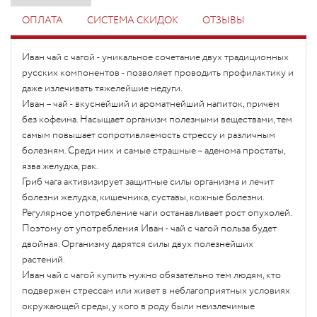
ОПЛАТА
СИСТЕМА СКИДОК
ОТЗЫВЫ
Иван чай с чагой - уникальное сочетание двух традиционных
русских компонентов - позволяет проводить профилактику и
даже излечивать тяжелейшие недуги.
Иван – чай - вкуснейший и ароматнейший напиток, причем
без кофеина. Насыщает организм полезными веществами, тем
самым повышает сопротивляемость стрессу и различным
болезням. Среди них и самые страшные – аденома простаты,
язва желудка, рак.
Гриб чага активизирует защитные силы организма и лечит
болезни желудка, кишечника, суставы, кожные болезни.
Регулярное употребление чаги останавливает рост опухолей.
Поэтому от употребления Иван - чай с чагой польза будет
двойная. Организму дарятся силы двух полезнейших
растений.
Иван чай с чагой купить нужно обязательно тем людям, кто
подвержен стрессам или живет в неблагоприятных условиях
окружающей среды, у кого в роду были неизлечимые