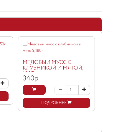
АССОРТИ 
МЕДУ, 155Г
МЕДОВЫЙ МУСС С
КЛУБНИКОЙ И МЯТОЙ,
375
р.
180Г
340
р.
ПОД
ПОДРОБНЕЕ