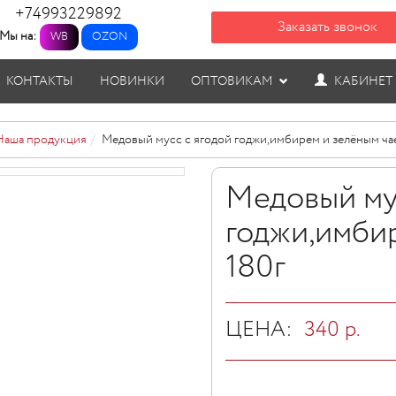
+74993229892
Заказать звонок
Мы на:
WB
OZON
КОНТАКТЫ
НОВИНКИ
ОПТОВИКАМ
КАБИНЕТ
Наша продукция
Медовый мусс с ягодой годжи,имбирем и зелёным чае
Медовый му
годжи,имбир
180г
ЦЕНА:
340
р.