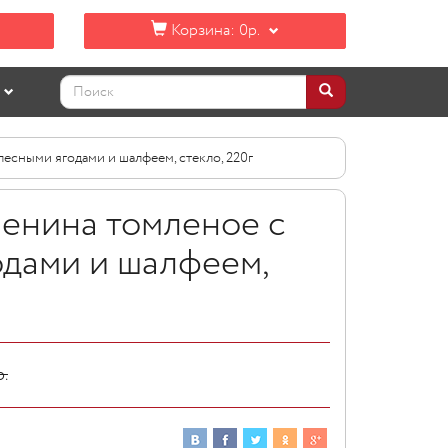
Корзина:
0р.
лесными ягодами и шалфеем, стекло, 220г
ленина томленое с
одами и шалфеем,
р.