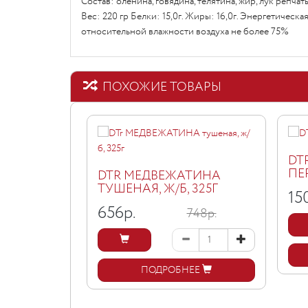
Состав: оленина, говядина, телятина, жир, лук репча
Вес: 220 гр Белки: 15,0г. Жиры: 16,0г. Энергетическ
относительной влажности воздуха не более 75%
ПОХОЖИЕ ТОВАРЫ
DT
ПЕ
DTR МЕДВЕЖАТИНА
ТУШЕНАЯ, Ж/Б, 325Г
15
656
р.
748р.
ПОДРОБНЕЕ