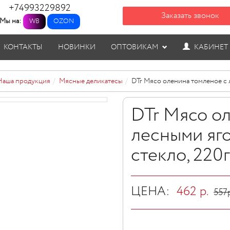
+74993229892
Заказать звонок
Мы на:
WB
OZON
КОНТАКТЫ
НОВИНКИ
ОПТОВИКАМ
КАБИНЕТ
Наша продукция
Мясные деликатесы
DTr Мясо оленина томленое с 
DTr Мясо о
лесными яг
стекло, 220г
ЦЕНА:
462
р.
557