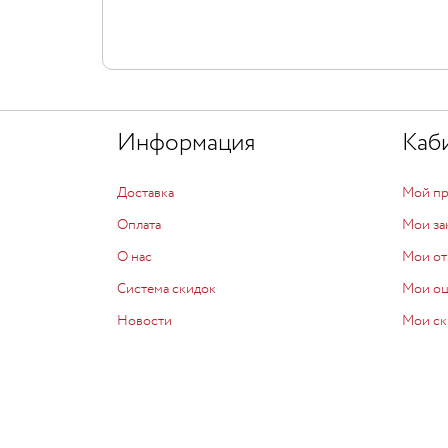
Информация
Каб
Доставка
Мой п
Оплата
Мои за
О нас
Мои от
Система скидок
Мои о
Новости
Мои ск