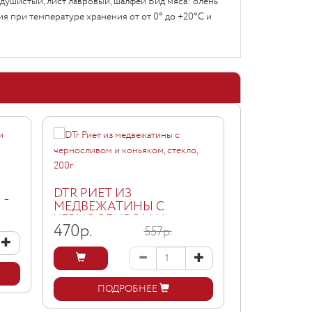
ц душистый, лист лавровый, шалфей Вид мяса: олень
ния при температуре хранения от от 0° до +20°С и
DTR МЯСО
КОСУЛИ, Ж
DTR РИЕТ ИЗ
АЯ
МЕДВЕЖАТИНЫ С
639
р.
ЧЕРНОСЛИВОМ И
470
р.
557р.
КОНЬЯКОМ, СТЕКЛО, 200Г
ПОД
ПОДРОБНЕЕ