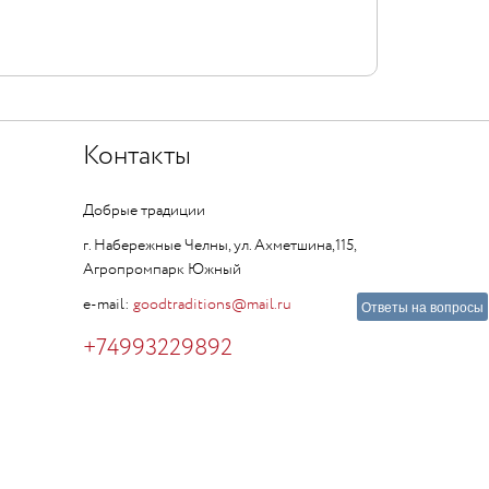
Контакты
Добрые традиции
г. Набережные Челны, ул. Ахметшина,115,
Агропромпарк Южный
e-mail:
goodtraditions@mail.ru
Ответы на вопросы
+74993229892