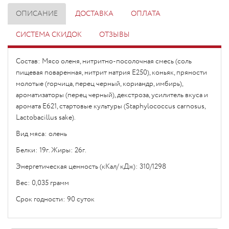
ОПИСАНИЕ
ДОСТАВКА
ОПЛАТА
СИСТЕМА СКИДОК
ОТЗЫВЫ
Состав: Мясо оленя, нитритно-посолочная смесь (соль
пищевая поваренная, нитрит натрия Е250), коньяк, пряности
молотые (горчица, перец черный, кориандр, имбирь),
ароматизаторы (перец черный), декстроза, усилитель вкуса и
аромата Е621, стартовые культуры (Staphylococcus carnosus,
Lactobacillus sake).
Вид мяса: олень
Белки: 19г. Жиры: 26г.
Энергетическая ценность (кКал/ кДж): 310/1298
Вес: 0,035 грамм
Срок годности: 90 суток