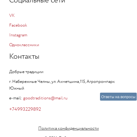
Социальные сети
VK
Facebook
Instagram
Одноклассники
Контакты
Добрые традиции
г. Набережные Челны, ул. Ахметшина,115, Агропромпарк
Южный
Ответы на вопросы
e-mail:
goodtraditions@mail.ru
+74993229892
Политика конфиденциальности