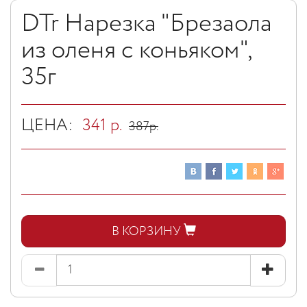
DTr Нарезка "Брезаола
из оленя с коньяком",
35г
ЦЕНА:
341
р.
387
р.
В КОРЗИНУ