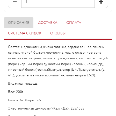
ОПИСАНИЕ
ДОСТАВКА
ОПЛАТА
СИСТЕМА СКИДОК
ОТЗЫВЫ
Состав: медвежатина, жилка говяжья, сердце свиное, печень
свиная, мясной бульон, чернослив, масло сливочное, соль
поваренная пищевая, молоко сухое, коньяк, экстракты специй
(перец черный, перец душистый, перец красный, кориандр),
животный белок (говяжий), эмульгатор (Е 471), загуститель (Е
415), усилитель вкуса и аромата (глютамат натрия Е621).
Вид мяса: медведь
Вес: 200г
Белки: 6г. Жиры: 23г.
Энергетическая ценность (кКал/ кДж): 255/1055