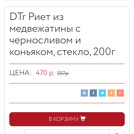
DTr Риет из
медвежатины с
черносливом и
коньяком, стекло, 200г
ЦЕНА:
470
р.
557
р.
В КОРЗИНУ