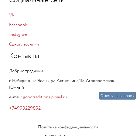
Социальные сети
VK
Facebook
Instagram
Одноклассники
Контакты
Добрые традиции
г. Набережные Челны, ул. Ахметшина,115, Агропромпарк
Южный
Ответы на вопросы
e-mail:
goodtraditions@mail.ru
+74993229892
Политика конфиденциальности