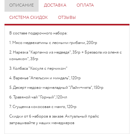
ОПИСАНИЕ
ДОСТАВКА
ОПЛАТА
СИСТЕМА СКИДОК
ОТЗЫВЫ
В составе подарочного набора:
1. Мясо медвежатины с лесными грибами, 200гр
2. Нарезка "Карпаччо из медведя", 35гр + Брезаола из оленя с
коньяком", 35гр
3. Колбаса "Косуля с перчиком"
4. Варенье "Апельсин и миндаль", 120гр
5. Десерт медово-мармеладный "Лайм+мята", 150гр
6. Травяной чай "Горный",120мл
7. Сгущенка кокосовая с манго, 120гр
Скидки от 6 наборов в заказе. Актуальный прайс
запрашивайте у наших менеджеров