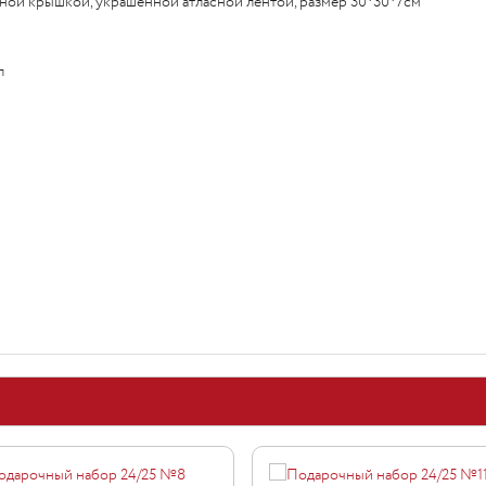
ной крышкой, украшенной атласной лентой, размер 30*30*7см
л