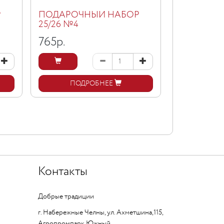
Р
ПОДАРОЧНЫЙ НАБОР
ПОДАРОЧ
25/26 №4
24/25 №20
765
р.
7950
р.
ПОДРОБНЕЕ
ПОД
Контакты
Добрые традиции
г. Набережные Челны, ул. Ахметшина,115,
Агропромпарк Южный