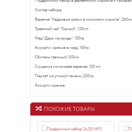
Подарочный набор в деревянной коробке с прозрач
Состав набора:
Варенье "Кедровые орехи в сосновом сиропе", 260м
Травяной чай "Горный", 120мл
Мед "Дары природы", 150гр
Ассорти орехов в меду, 155гр
Сбитень таежный, 100мл
Сгущенка кокосовая вареная, 120 мл
Паштет из утиной печени, 200гр
Ассорти орехов
ПОХОЖИЕ ТОВАРЫ