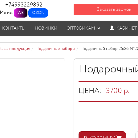
+74993229892
Заказать звонок
Мы на:
WB
OZON
КОНТАКТЫ
НОВИНКИ
ОПТОВИКАМ
КАБИНЕТ
Наша продукция
Подарочные наборы
Подарочный набор 25/26 №2
Подарочный
ЦЕНА:
3700
р.