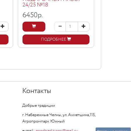
24/25 №18
25/26 №12
6450
р.
1850
р.
ПОДРОБНЕЕ
ПОД
Контакты
Добрые традиции
г. Набережные Челны, ул. Ахметшина,115,
Агропромпарк Южный
e-mail:
goodtraditions@mail.ru