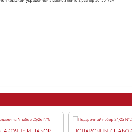
ной крышкой, украшенной атласной лентой, размер 30*30*7см
ДАРОЧНЫЙ НАБОР
ПОДАРОЧНЫЙ НАБО