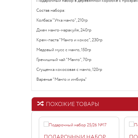
Подарочный набор в деревянной коробке с прозрач
Состав набора:
Колбаса "Утка манго", 210гр
Джем манго-маракуйя, 240гр
Крем-паста "Манго и кокос", 230гр
Медовый мусс с манго, 150гр
Гречишный чай "Манго", 70гр
Сгущенка кокосовая с манго, 120гр
Варенье "Манго и имбирь"
ПОХОЖИЕ ТОВАРЫ
ПОДАРОЧНЫЙ НАБОР
ПО