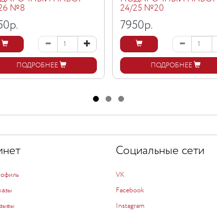
/26 №8
24/25 №20
50
р.
7950
р.
ПОДРОБНЕЕ
ПОДРОБНЕЕ
инет
Социальные сети
рофиль
VK
казы
Facebook
зывы
Instagram