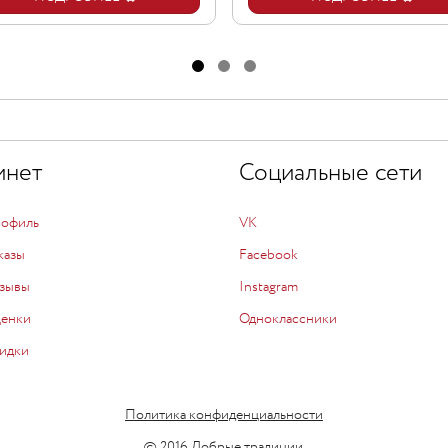
инет
Социальные сети
рофиль
VK
казы
Facebook
зывы
Instagram
ценки
Одноклассники
идки
Политика конфиденциальности
© 2016 Добрые традиции.