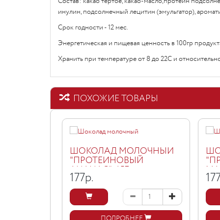
Состав: какао тертое, какао-масло,протеин подсолн
инулин, подсолнечный лецитин (эмульгатор), аромат
Срок годности - 12 мес.
Энергетическая и пищевая ценность в 100гр продукта:
Хранить при температуре от 8 до 22С и относительн
ПОХОЖИЕ ТОВАРЫ
ШОКОЛАД МОЛОЧНЫЙ
ШО
"ПРОТЕИНОВЫЙ
"П
АНАНАС", 45Г
МА
177
р.
17
ПОДРОБНЕЕ