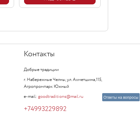
Контакты
Добрые традиции
г. Набережные Челны, ул. Ахметшина,115,
Агропромпарк Южный
e-mail:
goodtraditions@mail.ru
Ответы на вопросы
+74993229892