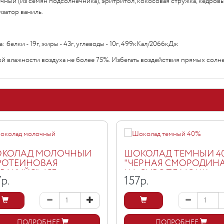
ечный (из семян подсолнечника), эритритол, кокосовая стружка, кедров
изатор ваниль.
 белки - 19г, жиры - 43г, углеводы - 10г, 499кКал/2066кДж
ой влажности воздуха не более 75%. Избегать воздействия прямых солн
КОЛАД МОЛОЧНЫЙ
ШОКОЛАД ТЕМНЫЙ 4
РОТЕИНОВАЯ
"ЧЕРНАЯ СМОРОДИН
РАКУЙЯ", 45Г
НА СИРОПЕ МОНК
7
р.
157
р.
ФРУКТ", 40Г
ПОДРОБНЕЕ
ПОДРОБНЕЕ