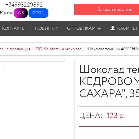
+74993229892
Заказать звонок
Мы на:
WB
OZON
КОНТАКТЫ
НОВИНКИ
ОПТОВИКАМ
КАБИНЕТ
Наша продукция
ПП Конфеты и шоколад
Шоколад темный 40% "Н
Шоколад те
КЕДРОВОМ
САХАРА", 3
ЦЕНА:
123
р.