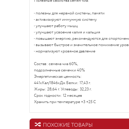
Полезные свойства семян чиа:
• полезны для нервной системы, памяти
• активизируют иммунную систему
• улучшают работу мышц
• улучшают усвоение калия и кальция
• повышают энергию, рекомендуются для спортсмен
• вызывают быстрое и значительное понижение уров
• нормализуют кровяное давление
Состав: семена чиа 60%,
подсолнечные семечки 40%
Энергетическая ценность:
441кКал/1846кДж Белки: 17,43 г.
Жиры: 28,64 г. Углеводы: 32,23 г.
Срок годности: 12 месяцев
Хранить при температуре +3 +25 С
ПОХОЖИЕ ТОВАРЫ