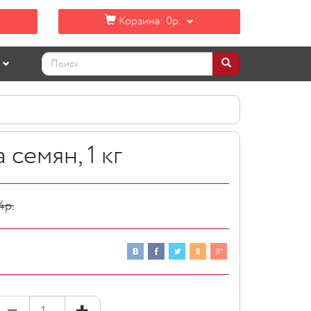
Корзина:
0р.
 семян, 1 кг
4
р.