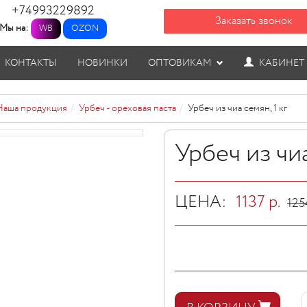
+74993229892
Заказать звонок
Мы на:
WB
OZON
КОНТАКТЫ
НОВИНКИ
ОПТОВИКАМ
КАБИНЕТ
Наша продукция
Урбеч - ореховая паста
Урбеч из чиа семян, 1 кг
Урбеч из чиа
ЦЕНА:
1137
р.
125