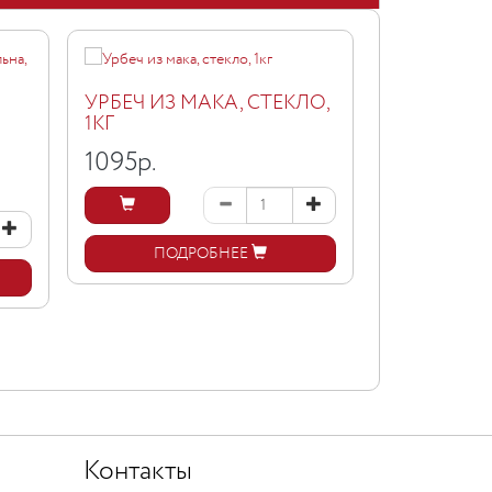
УРБЕЧ ИЗ МАКА, СТЕКЛО,
УРБЕЧ ИЗ 
1КГ
АБРИКОСА,
1095
р.
365
р.
ПОДРОБНЕЕ
ПОД
Контакты